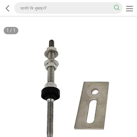
1
/
1