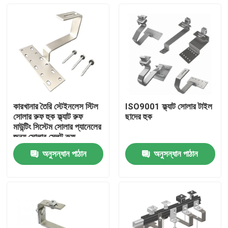
কারখানার তৈরি স্টেইনলেস স্টিল
ISO9001 ফ্ল্যাট সোলার টাইল
সোলার রুফ হুক ফ্ল্যাট রুফ
ছাদের হুক
মাউন্টিং সিস্টেম সোলার প্যানেলের
জন্য সোলার স্লেট রুফ
অনুসন্ধান পাঠান
অনুসন্ধান পাঠান
বাড়ি
পণ্য
ভিডিও