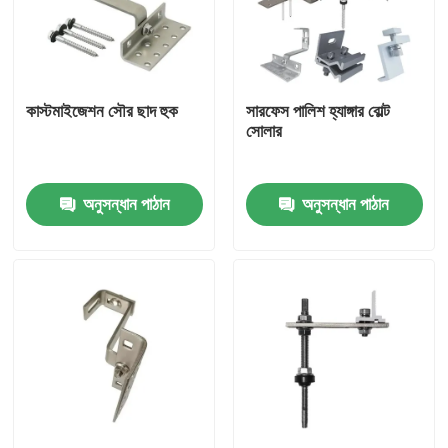
আমাদের সম্পর্কে
কাস্টমাইজেশন সৌর ছাদ হুক
সারফেস পালিশ হ্যাঙ্গার বোল্ট
কারখানা ভ্রমণ
সোলার
মান নিয়ন্ত্রণ
অনুসন্ধান পাঠান
অনুসন্ধান পাঠান
যোগাযোগ করুন
উদ্ধৃতির জন্য আবেদন
সোলার প্যানেল মাউন্টিং সিস্টেম
সৌর প্যানেল মাউন্ট বন্ধনী