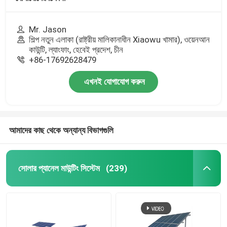
Mr. Jason
শিল্প নতুন এলাকা (রাষ্ট্রীয় মালিকানাধীন Xiaowu খামার), ওয়েনআন
কাউন্টি, ল্যাংফাং, হেবেই প্রদেশ, চীন
+86-17692628479
এখনই যোগাযোগ করুন
আমাদের কাছ থেকে অন্যান্য বিভাগগুলি
সোলার প্যানেল মাউন্টিং সিস্টেম
(239)