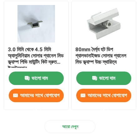
ধাতু ছাদ Gutters
গ্যালভানাইজড কেবল ট্রে
3.0 মিমি থেকে 4.5 মিমি
80mm দৈর্ঘ্য হট ডিপ
নন স্লিপ স্টিল প্লেট
অ্যালুমিনিয়াম সোলার প্যানেল মিড
গ্যালভানাইজড সোলার প্যানেল
ক্ল্যাম্প পিভি মাউন্টিং কিট দ্রুত
মিড ক্ল্যাম্প উচ্চ স্থায়িত্ব
ইনস্টলেশন
ভালো দাম
ভালো দাম
আমাদের সাথে যোগাযোগ
আমাদের সাথে যোগাযোগ
করুন
করুন
আরো দেখুন