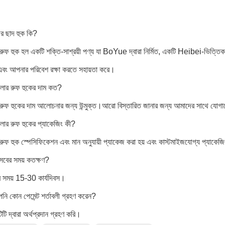
ৌর ছাদ হুক কি?
ুফ হুক হল একটি শক্তি-সাশ্রয়ী পণ্য যা BoYue দ্বারা নির্মিত, একটি Heibei-ভিত্তি
 এবং আপনার পরিবেশ রক্ষা করতে সহায়তা করে।
োলার রুফ হুকের দাম কত?
ুফ হুকের দাম আলোচনার জন্য উন্মুক্ত।আরো বিস্তারিত জানার জন্য আমাদের সাথে যো
োলার রুফ হুকের প্যাকেজিং কী?
ুফ হুক স্পেসিফিকেশন এবং মান অনুযায়ী প্যাকেজ করা হয় এবং কাস্টমাইজযোগ্য প্যাকেজিং
রসবের সময় কতক্ষণ?
 সময় 15-30 কার্যদিবস।
নি কোন পেমেন্ট শর্তাবলী গ্রহণ করেন?
ি দ্বারা অর্থপ্রদান গ্রহণ করি।