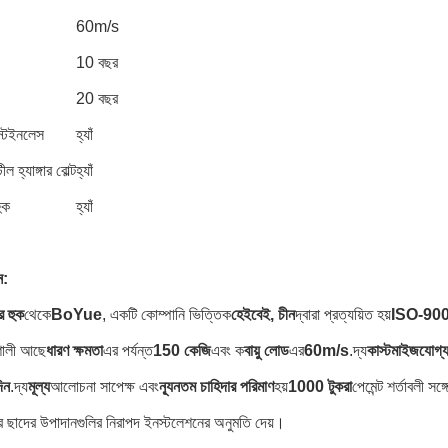
60m/s
10 বছর
20 বছর
্টেইনলেস
হ্যাঁ
ল হ্যাঙ্গার বোল্ট
হ্যাঁ
ুক
হ্যাঁ
ন:
র হুক
থেকে
BoYue
, একটি কোম্পানি ভিত্তিক
হেইবেই, চীন
দ্বারা প্রত্যয়িত হয়
ISO-90
শালী আছে
ধারণ ক্ষমতা
এর পর্যন্ত
150 কেজি
এবং ক
বায়ু লোড
এর
60m/s
.দ্য
কাস্টমাইজযোগ্য
িন
.দ্য
মূল্য
আলোচনা সাপেক্ষ এবং
ন্যূনতম চাহিদার পরিমাণ
হয়
1000 টুকরা
পেমেন্ট শর্তাবলী সঙ্গ
র ছাদের উপাদানগুলির নিরাপদ ইনস্টলেশনের অনুমতি দেয়।