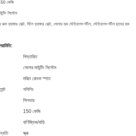
 150 কেজি
ন্টিং সিস্টেম
র রুফ হ্যাঙ্গার বোল্ট, স্টিল হ্যাঙ্গার বোল্ট, সোলার হুক স্টেইনলেস স্টীল, স্টেইনলেস স্টীল ছাদের হুক
পরামিতি:
বিস্তারিত
সোলার মাউন্টিং সিস্টেম
মরিচা রোধক স্পাত
েন্ট
পলিশিং
সিলভার
150 কেজি
বাণিজ্যিক/বাড়ি
দ্ধতি
স্ক্রু