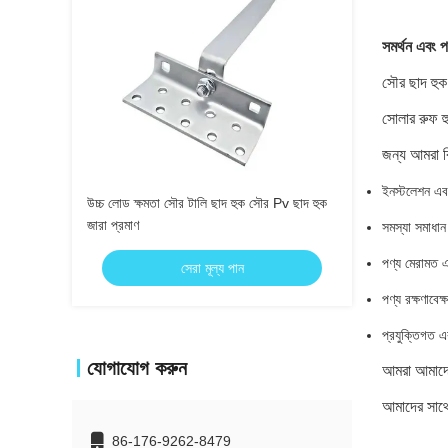
সমর্থন এবং প
সৌর ছাদ হুক 
সোলার রুফ হ
জন্য আমরা ব
ইনস্টলেশন এব
উচ্চ লোড ক্ষমতা সৌর টালি ছাদ হুক সৌর Pv ছাদ হুক
জারা প্রমাণ
সমস্যা সমাধান
পণ্য মেরামত এ
সেরা মূল্য পান
পণ্য রক্ষণাবে
প্রযুক্তিগত এ
যোগাযোগ করুন
আমরা আমাদের
আমাদের সা
86-176-9262-8479