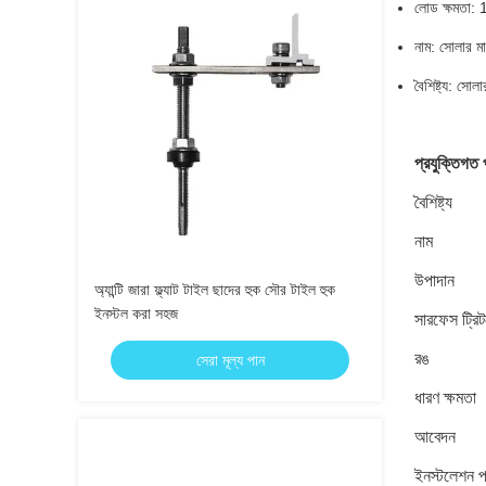
লোড ক্ষমতা:
নাম: সোলার মাউ
বৈশিষ্ট্য: সোলা
প্রযুক্তিগত 
বৈশিষ্ট্য
নাম
উপাদান
অ্যান্টি জারা ফ্ল্যাট টাইল ছাদের হুক সৌর টাইল হুক
ইনস্টল করা সহজ
সারফেস ট্রিটম
রঙ
সেরা মূল্য পান
ধারণ ক্ষমতা
আবেদন
ইনস্টলেশন প