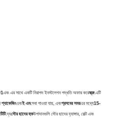
01
এবং এর সাথে একটি নিরাপদ ইনস্টলেশন পদ্ধতি অফার করে
স্ক্রু
.এটি
 প্যাকেজিং
এবং
ই এম
সেবা পাওয়া যায়, এবং
প্রসবের সময়
এর মধ্যে
15-
ে
টিটি
.দ্য
সৌর ছাদের হুক
উপাদানগুলি সৌর ছাদের হ্যাঙ্গার, বোল্ট এবং