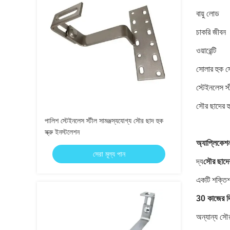
বায়ু লোড
চাকরি জীবন
ওয়ারেন্টি
সোলার হুক স
স্টেইনলেস স্টী
সৌর ছাদের হ
পালিশ স্টেইনলেস স্টীল সামঞ্জস্যযোগ্য সৌর ছাদ হুক
স্ক্রু ইনস্টলেশন
অ্যাপ্লিকেশ
সেরা মূল্য পান
দ্য
সৌর ছাদে
একটি শক্তি
30 কাজের দ
অন্যান্য সৌ