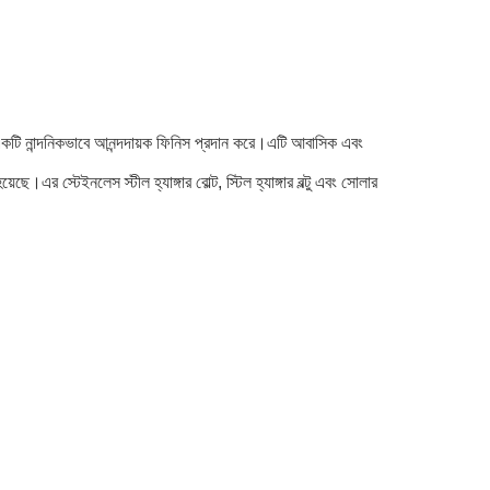
ং একটি নান্দনিকভাবে আনন্দদায়ক ফিনিস প্রদান করে।এটি আবাসিক এবং
র স্টেইনলেস স্টীল হ্যাঙ্গার বোল্ট, স্টিল হ্যাঙ্গার বল্টু এবং সোলার