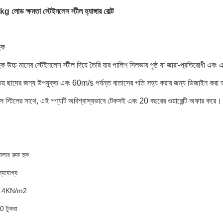
 লোড ক্ষমতা স্টেইনলেস স্টীল হ্যাঙ্গার বোল্ট
ুক
ক উচ্চ মানের স্টেইনলেস স্টীল দিয়ে তৈরি যার পালিশ সিলভার পৃষ্ঠ যা জারা-প্রতিরোধী এব
য় ছাদের জন্য উপযুক্ত এবং 60m/s পর্যন্ত বাতাসের গতি সহ্য করার জন্য ডিজাইন করা হয়েছে।এ
েস স্টিলের সাথে, এই পণ্যটি অবিশ্বাস্যভাবে টেকসই এবং 20 বছরের ওয়ারেন্টি অফার করে।
োলার রুফ হুক
স্যযোগ্য
 1.4KN/m2
 টুকরা