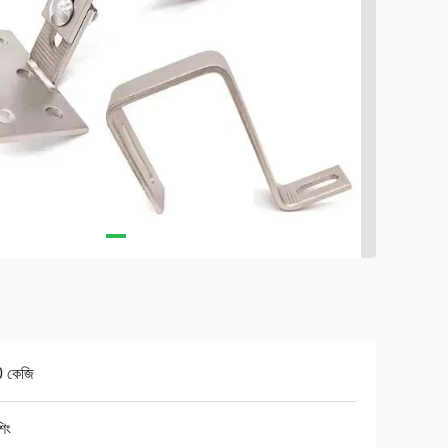
 কেজি
িং