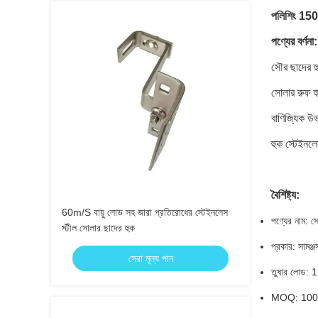
পলিশিং 150kg
পণ্যের বর্ণনা:
সৌর ছাদের হ
সোলার রুফ হু
বাণিজ্যিক উভ
হুক স্টেইনল
বৈশিষ্ট্য:
60m/S বায়ু লোড সহ জারা প্রতিরোধের স্টেইনলেস
পণ্যের নাম: স
স্টীল সোলার ছাদের হুক
প্রকার: সামঞ্জ
সেরা মূল্য পান
তুষার লোড:
MOQ: 1000