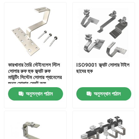
কারখানার তৈরি স্টেইনলেস স্টিল
ISO9001 ফ্ল্যাট সোলার টাইল
সোলার রুফ হুক ফ্ল্যাট রুফ
ছাদের হুক
মাউন্টিং সিস্টেম সোলার প্যানেলের
জন্য সোলার স্লেট রুফ
অনুসন্ধান পাঠান
অনুসন্ধান পাঠান
বাড়ি
পণ্য
ভিডিও