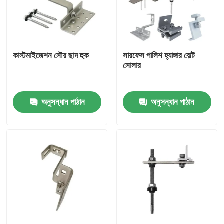
আমাদের সম্পর্কে
কাস্টমাইজেশন সৌর ছাদ হুক
সারফেস পালিশ হ্যাঙ্গার বোল্ট
কারখানা ভ্রমণ
সোলার
মান নিয়ন্ত্রণ
অনুসন্ধান পাঠান
অনুসন্ধান পাঠান
যোগাযোগ করুন
উদ্ধৃতির জন্য আবেদন
সোলার প্যানেল মাউন্টিং সিস্টেম
সৌর প্যানেল মাউন্ট বন্ধনী