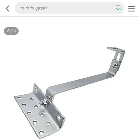
2
/
5